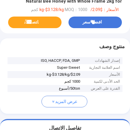
Natural Bee Honey with Whole Frame 2kg for
Wholesale Bulk Supply High Quality
الأسعار：$2.09/kg-$3.128/kg
MOQ：1000 كجم
افضل سعر
ﺎﺘﺼﻟ ﺍﻶﻧ
منتوج وصف
إصدار الشهادات
ISO, HACCP, FDA, GMP
اسم العلامة التجارية
Super-Sweet
الأسعار
$2.09/kg-$3.128/kg
الحد الأدنى لكمية
1000 كجم
القدرة على العرض
50ton/أسبوع
عرض المزيد
تفاصيل الاتصال