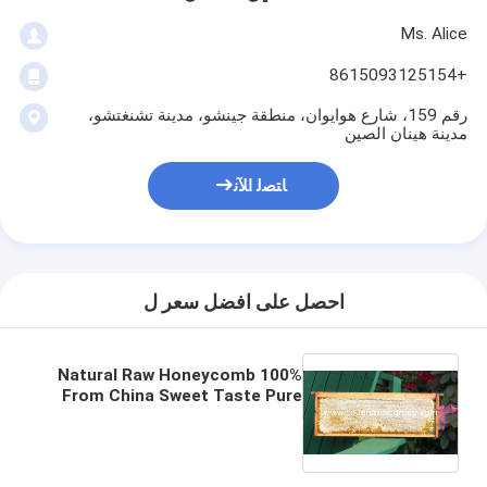
Ms. Alice
+8615093125154
رقم 159، شارع هوايوان، منطقة جينشو، مدينة تشنغتشو،
مدينة هينان الصين
ﺎﺘﺼﻟ ﺍﻶﻧ
احصل على افضل سعر ل
100% Natural Raw Honeycomb
From China Sweet Taste Pure
Wild Beehive Honey High
Quality Bulk Sale With Whole
Frame 2kg