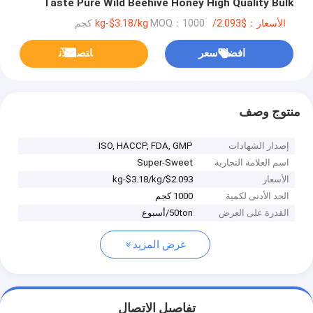
Taste Pure Wild Beehive Honey High Quality Bulk
Sale With Whole Frame 2kg
الأسعار：$2.093/kg-$3.18/kg
MOQ：1000 كجم
افضل سعر
ﺎﺘﺼﻟ ﺍﻶﻧ
منتوج وصف
إصدار الشهادات
ISO, HACCP, FDA, GMP
اسم العلامة التجارية
Super-Sweet
الأسعار
$2.093/kg-$3.18/kg
الحد الأدنى لكمية
1000 كجم
القدرة على العرض
50ton/أسبوع
عرض المزيد
تفاصيل الاتصال