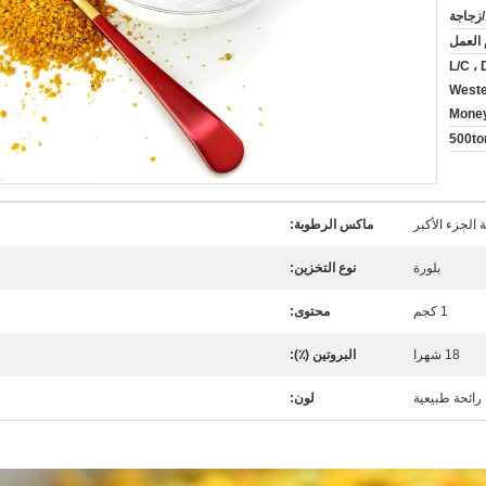
L/C ، D
Weste
Mone
500to
 الجزء الأكبر
ماكس الرطوبة:
بلورة
نوع التخزين:
1 كجم
محتوى:
18 شهرا
البروتين (٪):
رائحة طبيعية
لون: