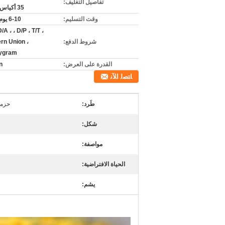
تفاصيل التغليف:
35 أكياس/زجاجة
وقت التسليم:
6-10 يوم العمل
/A ، ، D/P ، T/T ،
شروط الدفع:
rn Union ،
ygram
القدرة على العرض:
n
ﺎﺘﺼﻟ ﺍﻶﻧ
طَرد:
حزمة
شكل:
مواصفة:
الحياة الافتراضية:
يشم: