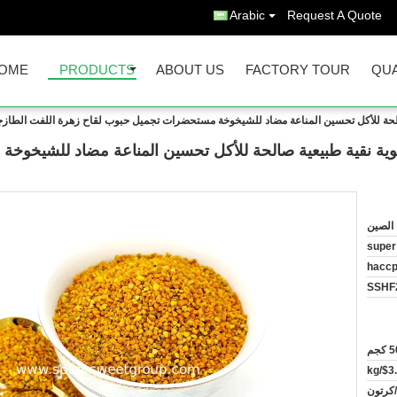
Arabic
Request A Quote
OME
PRODUCTS
ABOUT US
FACTORY TOUR
QUA
الحة للأكل تحسين المناعة مضاد للشيخوخة مستحضرات تجميل حبوب لقاح زهرة اللفت الطازج
وية نقية طبيعية صالحة للأكل تحسين المناعة مضاد للشيخوخ
الصين
super
haccp
SSHF
كجم
$3.
 25 كيس/كرتون