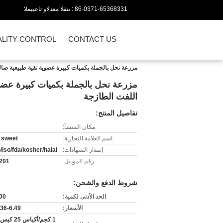
86-0371-65368331
المبيعات والدعم الفنى :
LITY CONTROL
CONTACT US
مزرعة نحل بالجملة بكميات كبيرة عضوية نقية طبيعية ص
مزرعة نحل بالجملة بكميات كبيرة عض
اللفت الطازجة
تفاصيل المنتج:
مكان المنشأ:
اسم العلامة التجارية:
 sweet
إصدار الشهادات:
/iso/fda/kosher/halal
رقم الموديل:
201
شروط الدفع والشحن:
الحد الأدنى لكمية:
500 
الأسعار:
36-6.49/kg
1 كجم/أكياس