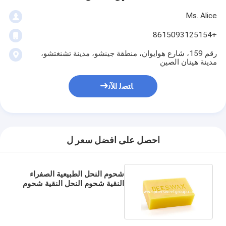
Ms. Alice
+8615093125154
رقم 159، شارع هوايوان، منطقة جينشو، مدينة تشنغتشو،
مدينة هينان الصين
ﺎﺘﺼﻟ ﺍﻶﻧ
احصل على افضل سعر ل
شحوم النحل الطبيعية الصفراء
النقية شحوم النحل النقية شحوم
النحل النقية