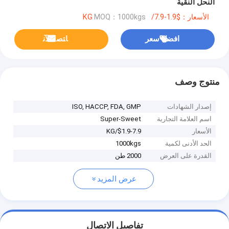
النحل النقية
الأسعار：$1.9-7.9/KG
MOQ：1000kgs
افضل سعر
ﺎﺘﺼﻟ ﺍﻶﻧ
منتوج وصف
إصدار الشهادات
ISO, HACCP, FDA, GMP
اسم العلامة التجارية
Super-Sweet
الأسعار
$1.9-7.9/KG
الحد الأدنى لكمية
1000kgs
القدرة على العرض
2000 طن
عرض المزيد
تفاصيل الاتصال