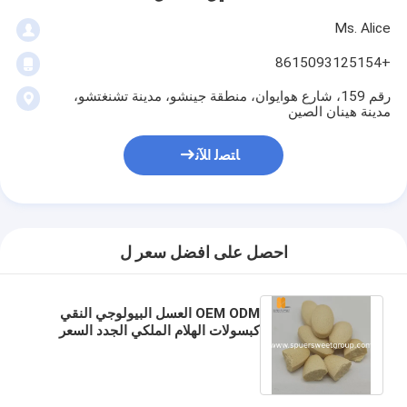
Ms. Alice
+8615093125154
رقم 159، شارع هوايوان، منطقة جينشو، مدينة تشنغتشو،
مدينة هينان الصين
ﺎﺘﺼﻟ ﺍﻶﻧ
احصل على افضل سعر ل
OEM ODM العسل البيولوجي النقي
كبسولات الهلام الملكي الجدد السعر
بالجملة بالجملة كبسولات الهلام الملكي
للكبار