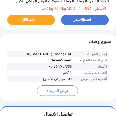
الجدد السعر بالجملة بالجملة كبسولات الهلام الملكي للكبار
الأسعار：$39/kg-$64/kg
MOQ：1 كجم
افضل سعر
ﺎﺘﺼﻟ ﺍﻶﻧ
منتوج وصف
إصدار الشهادات
ISO, GMP, HACCP, Kosher, FDA
اسم العلامة التجارية
Super-Sweet
الأسعار
$39/kg-$64/kg
الحد الأدنى لكمية
1 كجم
القدرة على العرض
100 كجم في الأسبوع
عرض المزيد
تفاصيل الاتصال