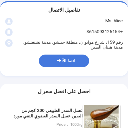
تفاصيل الاتصال
Ms. Alice
+8615093125154
رقم 159، شارع هوايوان، منطقة جينشو، مدينة تشنغتشو،
مدينة هينان الصين
ﺎﺘﺼﻟ ﺍﻶﻧ
احصل على افضل سعر ل
عسل السدر الطبيعي 200 كجم من
الصين عسل السدر العضوي النقي مورد
التصنيع في الصين عسل النحل الخام
Price： 1000kg
معبأ في زجاجة 28 كجم