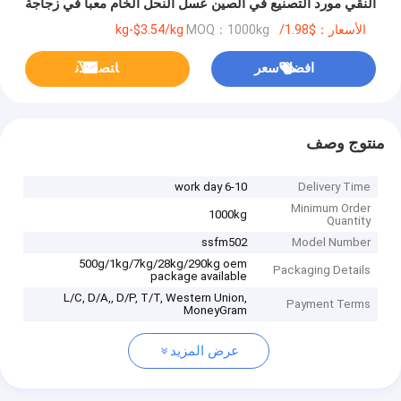
النقي مورد التصنيع في الصين عسل النحل الخام معبأ في زجاجة
28 كجم
الأسعار：$1.98/kg-$3.54/kg
MOQ：1000kg
افضل سعر
ﺎﺘﺼﻟ ﺍﻶﻧ
منتوج وصف
6-10 work day
Delivery Time
Minimum Order
1000kg
Quantity
ssfm502
Model Number
500g/1kg/7kg/28kg/290kg oem
Packaging Details
package available
L/C, D/A,, D/P, T/T, Western Union,
Payment Terms
MoneyGram
عرض المزيد