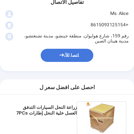
تفاصيل الاتصال
Ms. Alice
+8615093125154
رقم 159، شارع هوايوان، منطقة جينشو، مدينة تشنغتشو،
مدينة هينان الصين
ﺎﺘﺼﻟ ﺍﻶﻧ
احصل على افضل سعر ل
زراعة النحل السيارات التدفق
العسل خلية النحل إطارات 7PCs
تدفق خلية إطار المورد