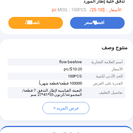
تدفق خلية إطار المورد
الأسعار：$10-25/pc
MOQ：100PCS
افضل سعر
ﺎﺘﺼﻟ ﺍﻶﻧ
منتوج وصف
اسم العلامة التجارية
flow beehive
الأسعار
$10-25/pc
الحد الأدنى لكمية
100PCS
القدرة على العرض
100000 قطعة/قطعة شهرياً
التعبئة القياسية لإطار التدفق: 7 قطعة/
تفاصيل التغليف
المجموعة/كرتون 55*41*27 سم
عرض المزيد