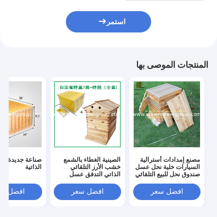
استمر
المنتجات الموصى بها
مصنع إمدادات أسترالية
الصينية الغطاء بالشمع
صناعة جديدة للط
السيارات خلية نحل عسل
خشب الأرز التلقائي
الذاتية
صندوق نحل للبيع التلقائي
الذاتي التدفق عسل
تدفق الخشب خلية نحل
النحل خلية النحل 7
إطارات تلقائية تربية
افضل سعر
افضل سعر
افضل سع
النحل معدات تربية النحل
أداة