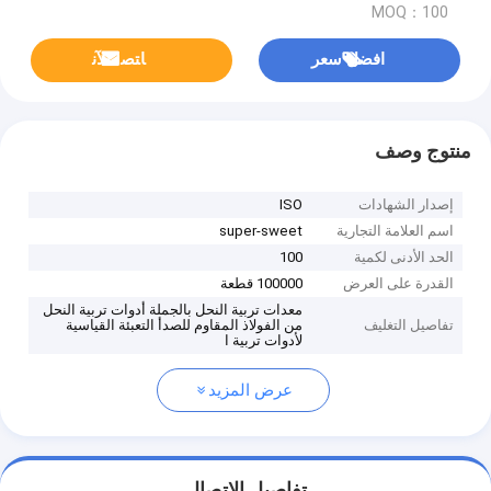
MOQ：100
افضل سعر
ﺎﺘﺼﻟ ﺍﻶﻧ
منتوج وصف
إصدار الشهادات
ISO
اسم العلامة التجارية
super-sweet
الحد الأدنى لكمية
100
القدرة على العرض
100000 قطعة
معدات تربية النحل بالجملة أدوات تربية النحل
تفاصيل التغليف
من الفولاذ المقاوم للصدأ التعبئة القياسية
لأدوات تربية ا
عرض المزيد
تفاصيل الاتصال