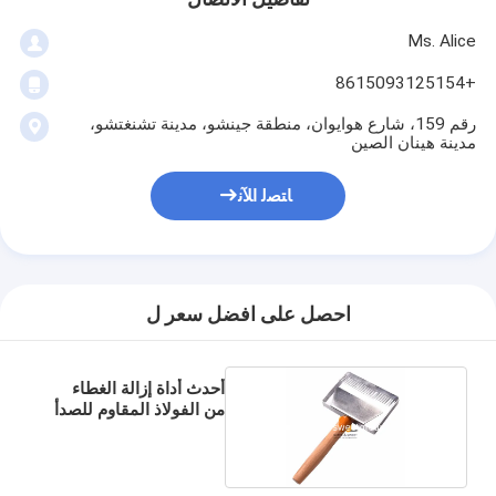
Ms. Alice
+8615093125154
رقم 159، شارع هوايوان، منطقة جينشو، مدينة تشنغتشو،
مدينة هينان الصين
ﺎﺘﺼﻟ ﺍﻶﻧ
احصل على افضل سعر ل
أحدث أداة إزالة الغطاء
من الفولاذ المقاوم للصدأ