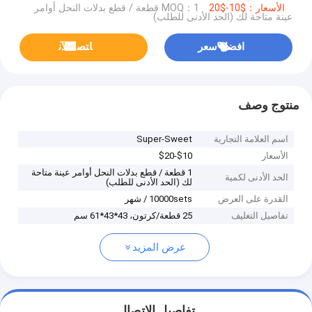
الأسعار：$10-$20
MOQ：1 قطعة / قطع بدلات النحل أوامر
عينة متاحة لك (الحد الأدنى للطلب)
افضل سعر
ﺎﺘﺼﻟ ﺍﻶﻧ
منتوج وصف
اسم العلامة التجارية
Super-Sweet
الأسعار
$10-$20
1 قطعة / قطع بدلات النحل أوامر عينة متاحة
الحد الأدنى لكمية
لك (الحد الأدنى للطلب)
القدرة على العرض
10000sets / شهر
تفاصيل التغليف
25 قطعة/كرتون، 43*43*61 سم
عرض المزيد
تفاصيل الاتصال