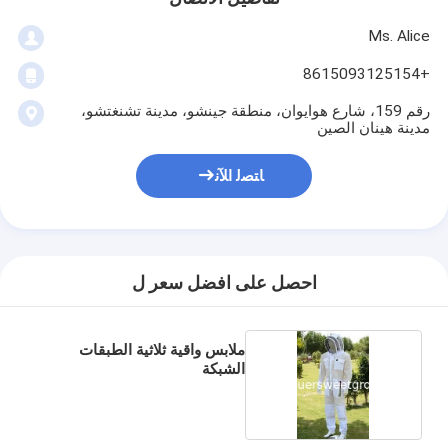
Ms. Alice
+8615093125154
رقم 159، شارع هوايوان، منطقة جينشو، مدينة تشنغتشو،
مدينة هينان الصين
ﺎﺘﺼﻟ ﺍﻶﻧ
احصل على افضل سعر ل
ملابس واقية ثلاثية الطبقات
الشبكة