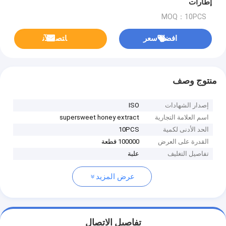
إطارات
MOQ：10PCS
افضل سعر
ﺎﺘﺼﻟ ﺍﻶﻧ
منتوج وصف
إصدار الشهادات
ISO
اسم العلامة التجارية
supersweet honey extract
الحد الأدنى لكمية
10PCS
القدرة على العرض
100000 قطعة
تفاصيل التغليف
علبة
عرض المزيد
تفاصيل الاتصال