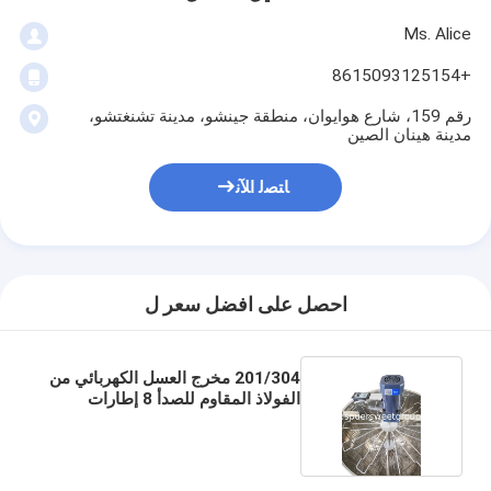
Ms. Alice
+8615093125154
رقم 159، شارع هوايوان، منطقة جينشو، مدينة تشنغتشو،
مدينة هينان الصين
ﺎﺘﺼﻟ ﺍﻶﻧ
احصل على افضل سعر ل
201/304 مخرج العسل الكهربائي من
الفولاذ المقاوم للصدأ 8 إطارات