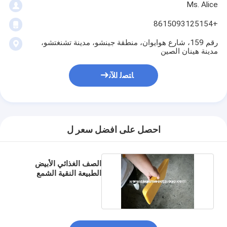
Ms. Alice
+8615093125154
رقم 159، شارع هوايوان، منطقة جينشو، مدينة تشنغتشو،
مدينة هينان الصين
ﺎﺘﺼﻟ ﺍﻶﻧ
احصل على افضل سعر ل
الصف الغذائي الأبيض
الطبيعة النقية الشمع
النحل كتلة / شرائح