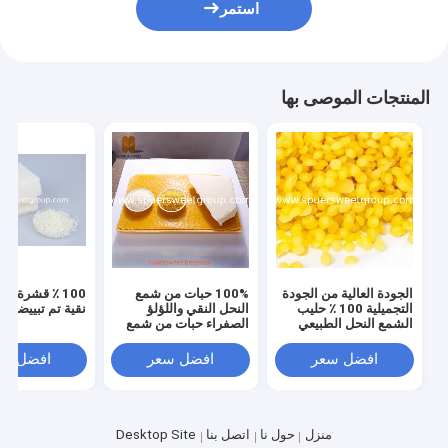
استمر
المنتجات الموصى بها
الجودة العالية من الجودة
100% حبات من شمع
100 ٪ قشرة 
التجميلية 100 ٪ حليب
النحل النقي واللؤلؤ
نقية تم تبييضها
الشمع النحل الطبيعي
الصفراء حبات من شمع
النقي للجملة للجملة
النحل الطبيعي للقيام
بالأشياء بنفسك
افضل سعر
افضل سعر
افضل سع
منزل
حول نا
اتصل بنا
Desktop Site