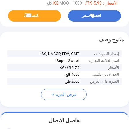
الأسعار：$5.9-7.9/KG
MOQ：1000 كلغ
افضل سعر
ﺎﺘﺼﻟ ﺍﻶﻧ
منتوج وصف
إصدار الشهادات
ISO, HACCP, FDA, GMP
اسم العلامة التجارية
Super-Sweet
الأسعار
$5.9-7.9/KG
الحد الأدنى لكمية
1000 كلغ
القدرة على العرض
2000 طن
عرض المزيد
تفاصيل الاتصال