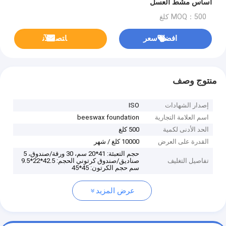
أساس مشط العسل
MOQ：500 كلغ
افضل سعر
ﺎﺘﺼﻟ ﺍﻶﻧ
منتوج وصف
إصدار الشهادات
ISO
اسم العلامة التجارية
beeswax foundation
الحد الأدنى لكمية
500 كلغ
القدرة على العرض
10000 كلغ / شهر
حجم التعبئة: 41*20 سم، 30 ورقة/صندوق، 5
تفاصيل التغليف
صناديق/صندوق كرتوني الحجم: 42.5*22*9.5
سم حجم الكرتون: 45*45
عرض المزيد