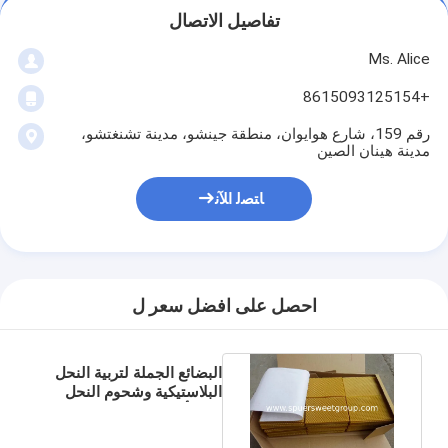
تفاصيل الاتصال
Ms. Alice
+8615093125154
رقم 159، شارع هوايوان، منطقة جينشو، مدينة تشنغتشو،
مدينة هينان الصين
ﺎﺘﺼﻟ ﺍﻶﻧ
احصل على افضل سعر ل
البضائع الجملة لتربية النحل
البلاستيكية وشحوم النحل
ورقة أساس مشط العسل