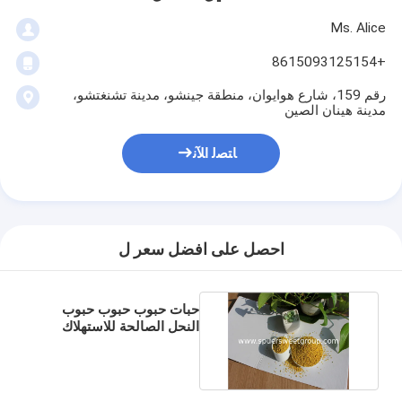
Ms. Alice
+8615093125154
رقم 159، شارع هوايوان، منطقة جينشو، مدينة تشنغتشو،
مدينة هينان الصين
ﺎﺘﺼﻟ ﺍﻶﻧ
احصل على افضل سعر ل
حبات حبوب حبوب حبوب
النحل الصالحة للاستهلاك
البشري الطازجة 2016