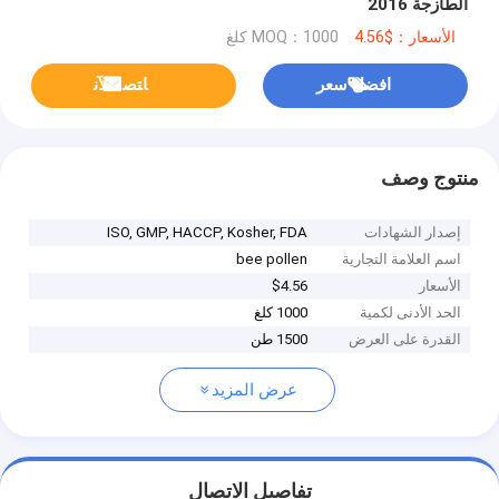
الطازجة 2016
الأسعار：$4.56
MOQ：1000 كلغ
افضل سعر
ﺎﺘﺼﻟ ﺍﻶﻧ
منتوج وصف
إصدار الشهادات
ISO, GMP, HACCP, Kosher, FDA
اسم العلامة التجارية
bee pollen
الأسعار
$4.56
الحد الأدنى لكمية
1000 كلغ
القدرة على العرض
1500 طن
عرض المزيد
تفاصيل الاتصال