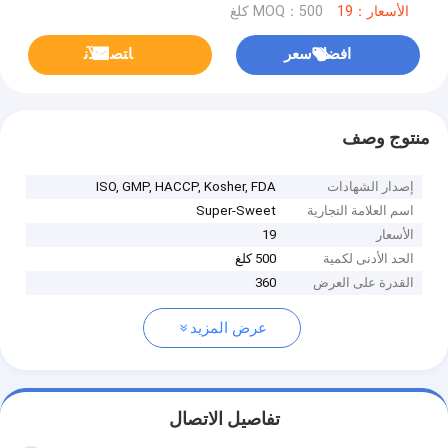
الأسعار：19
MOQ：500 كلغ
افضل سعر
ﺎﺘﺼﻟ ﺍﻶﻧ
منتوج وصف
إصدار الشهادات
ISO, GMP, HACCP, Kosher, FDA
اسم العلامة التجارية
Super-Sweet
الأسعار
19
الحد الأدنى لكمية
500 كلغ
القدرة على العرض
360
عرض المزيد
تفاصيل الاتصال