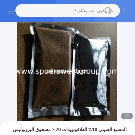
1
/
1
المصنع الصيني 10% الفلافونويدات 70% مسحوق البروبوليس