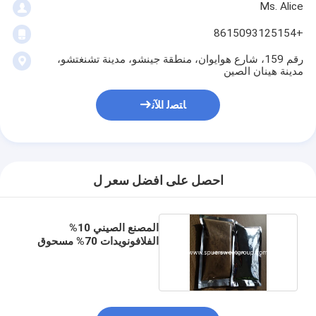
Ms. Alice
+8615093125154
رقم 159، شارع هوايوان، منطقة جينشو، مدينة تشنغتشو،
مدينة هينان الصين
ﺎﺘﺼﻟ ﺍﻶﻧ
احصل على افضل سعر ل
المصنع الصيني 10%
الفلافونويدات 70% مسحوق
البروبوليس